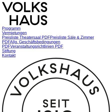
Programm
Vermietungen
Preisliste Theatersaal PDF
Preisliste Säle & Zimmer
PDF
Allg. Geschäftsbedingungen
PDF
Veranstaltungsrichtlinien PDF
Stiftung
Entstehung
Kontakt
Album
Leitbild und Geschäftsgeschichte
Einfach
gesagt PDF